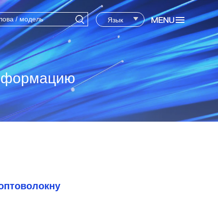
Язык
информацию
 оптоволокну