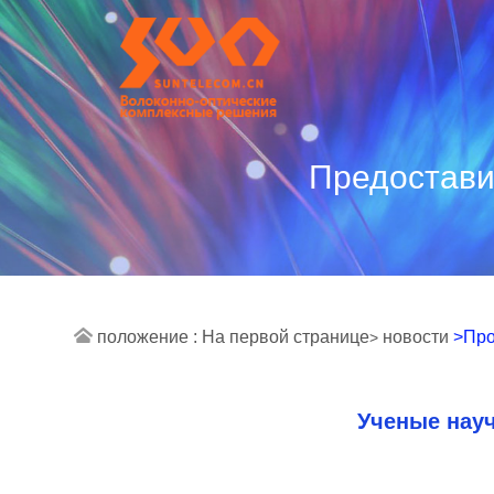
Предостави
положение :
На первой странице
новости
>Пр
>
Ученые науч