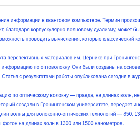
ния информации в квантовом компьютере. Термин произоше
бит, благодаря корпускулярно-волновому дуализму, может бы
зможность проводить вычисления, которые классический ко
ута перспективных материалов им. Цернике при Гронинген
ть информацию по оптоволокну. Они были созданы на основ
Статья с результатами работы опубликована сегодня в жур
цию по оптическому волокну — правда, на длинах волн, н
 который создали в Гронингенском университете, передает 
ин волны для волоконно-оптических технологий — 850, 130
ы фотон на длинах волн в 1300 или 1500 нанометров.