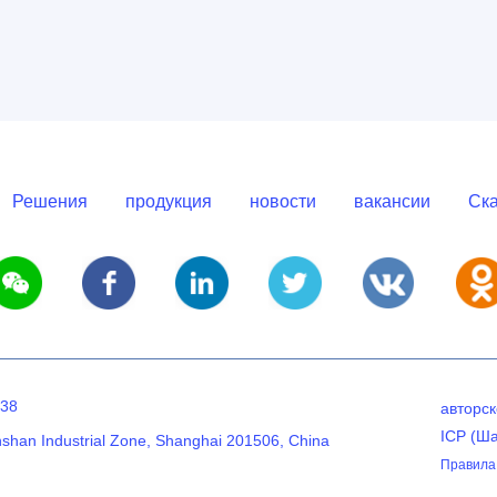
Решения
продукция
новости
вакансии
Ска
638
авторс
ICP (Ш
nshan Industrial Zone, Shanghai 201506, China
Правила