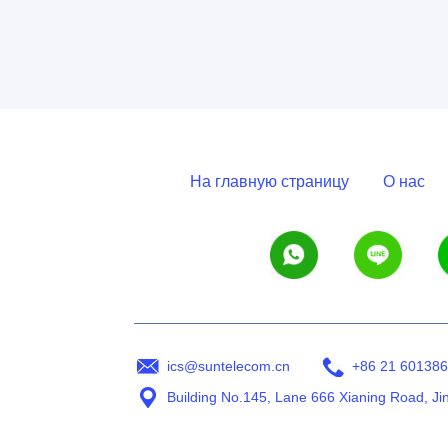
На главную страницу
О нас
ics@suntelecom.cn
+86 21 60138
Building No.145, Lane 666 Xianing Road, Ji