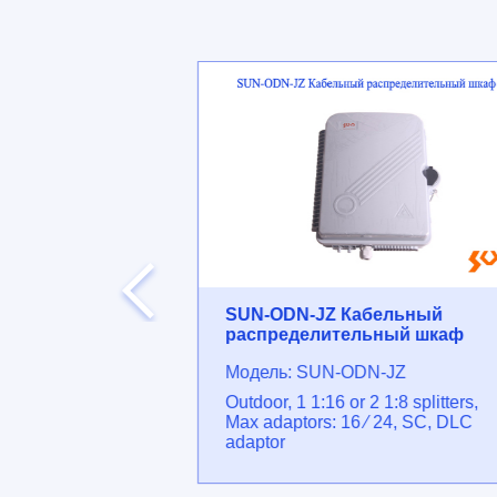
абельная
SUN-ODN-JZ Кабельный
а
распределительный шкаф
-RM2C
Модель: SUN-ODN-JZ
le termination
Outdoor, 1 1:16 or 2 1:8 splitters,
sliding type
Max adaptors: 16 ⁄ 24, SC, DLC
adaptor