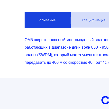
описание
спецификация
OM5 широкополосный многомодовый волоконн
работающих в диапазоне длин волн 850 ~ 95
волны (SWDM), который может уменьшить коли
передавать до 400 м со скоростью 40 Гбит / с и
С