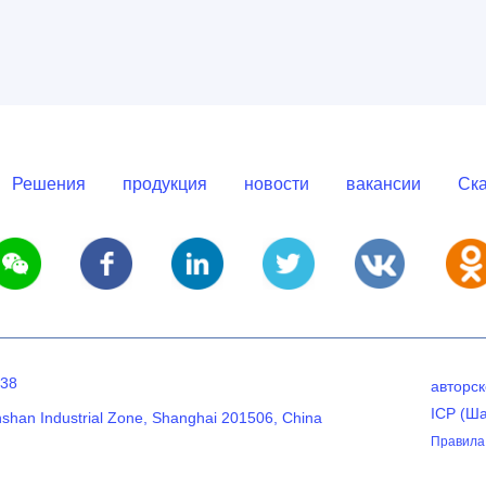
Решения
продукция
новости
вакансии
Ска
638
авторс
ICP (Ш
nshan Industrial Zone, Shanghai 201506, China
Правила