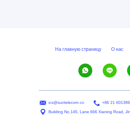
На главную страницу
О нас
ics@suntelecom.cn
+86 21 60138
Building No.145, Lane 666 Xianing Road, Ji