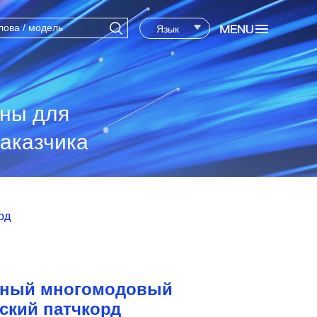
Язык
ены для
аказчика
рд
сный многомодовый
ский патчкорд