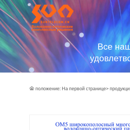
Все наш
удовлетв
положение:
На первой странице>
продукци