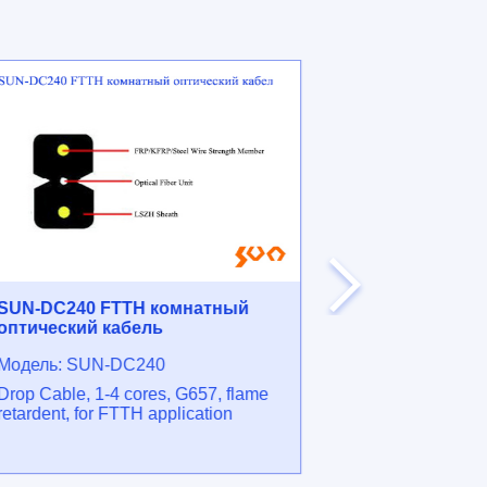
SUN-DC240 FTTH комнатный
SUN-1000 Ко
оптический кабель
мультимедиа
Модель: SUN-DC240
Модель: SUN-
Drop Cable, 1-4 cores, G657, flame
10 ⁄ 100 ⁄ 100
retardent, for FTTH application
1xOptical port