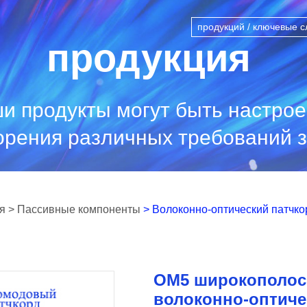
продукция
и продукты могут быть настро
орения различных требований з
я
> Пассивные компоненты
> Волоконно-оптический патчко
OM5 широкополо
волоконно-оптиче