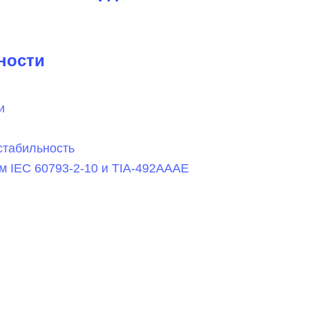
ности
и
стабильность
м IEC 60793-2-10 и TIA-492AAAE