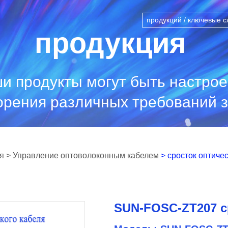
продукция
и продукты могут быть настро
орения различных требований з
я
> Управление оптоволоконным кабелем
> сросток оптиче
SUN-FOSC-ZT207 с