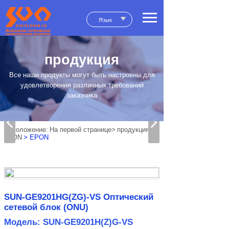
Язык
продукция
Все наши продукты могут быть настроены для
удовлетворения различных требований
заказчика
положение:
На первой странице>
продукция
>
xPON
> EPON
SUN-GE9201HG(ZG)-VS Оптический
сетевой блок (ONU)
Модель: SUN-GE9201H(Z)G-VS