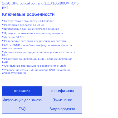
1xSC/UPC optical port and 1x10/100/1000M RJ45
port
Ключевые особенности
Соответствует стандарту IEEE802.3ah
Расстояние передачи до 20 км
Шифрование данных и групповое вещание
Функция сопротивления штормовому вещанию
Деление VLAN
Разделение портов между различными портами
ACL и SNMP для гибкого конфигурирования фильтра
пакетов данных
Динамическое распределение пропускной способности
(DBA)
Различные конфигурации LLID и одна конфигурация
LLID
Обновление программного обеспечения онлайн
Управление сетью EMS на основе SNMP и удобное
для обслуживания
описание
спецификация
Информация для заказа
Применение
FAQ
Видео продукта