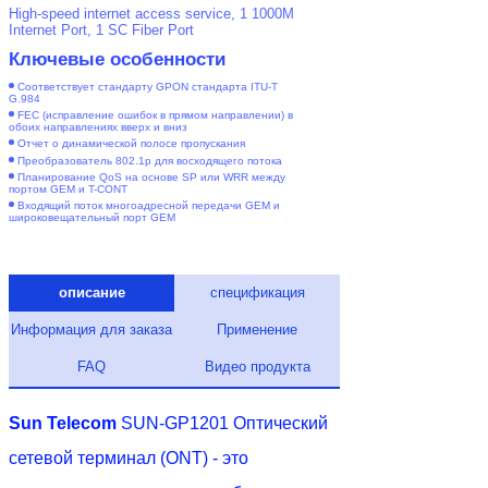
High-speed internet access service, 1 1000M
Internet Port, 1 SC Fiber Port
Ключевые особенности
Соответствует стандарту GPON стандарта ITU-T
G.984
FEC (исправление ошибок в прямом направлении) в
обоих направлениях вверх и вниз
Отчет о динамической полосе пропускания
Преобразователь 802.1p для восходящего потока
Планирование QoS на основе SP или WRR между
портом GEM и T-CONT
Входящий поток многоадресной передачи GEM и
широковещательный порт GEM
описание
спецификация
Информация для заказа
Применение
FAQ
Видео продукта
Sun Telecom
SUN-GP1201 Оптический
сетевой терминал (ONT) - это