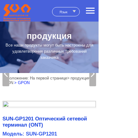
Язык
продукция
Все наши продукты могут быть настроены для
удовлетворения различных требований
заказчика
положение:
На первой странице>
продукция
>
xPON
> GPON
SUN-GP1201 Оптический сетевой
терминал (ONT)
Модель: SUN-GP1201