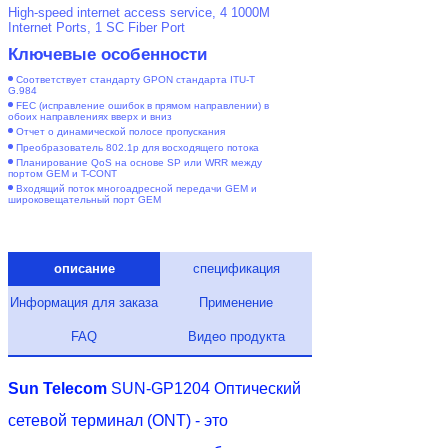
High-speed internet access service, 4 1000M
Internet Ports, 1 SC Fiber Port
Ключевые особенности
Соответствует стандарту GPON стандарта ITU-T
G.984
FEC (исправление ошибок в прямом направлении) в
обоих направлениях вверх и вниз
Отчет о динамической полосе пропускания
Преобразователь 802.1p для восходящего потока
Планирование QoS на основе SP или WRR между
портом GEM и T-CONT
Входящий поток многоадресной передачи GEM и
широковещательный порт GEM
описание
спецификация
Информация для заказа
Применение
FAQ
Видео продукта
Sun Telecom
SUN-GP1204 Оптический
сетевой терминал (ONT) - это