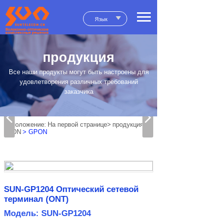
Язык
продукция
Все наши продукты могут быть настроены для
удовлетворения различных требований
заказчика
положение:
На первой странице>
продукция
>
xPON
> GPON
SUN-GP1204 Оптический сетевой
терминал (ONT)
Модель: SUN-GP1204