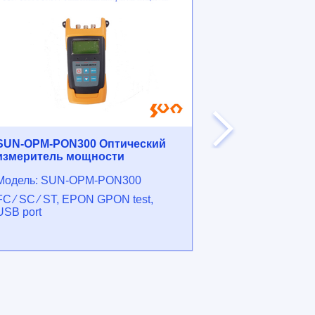
SUN-OPM-PON300 Оптический
Волоконно-о
измеритель мощности
патчкорд
Модель: SUN-OPM-PON300
Модель:
FC ⁄ SC ⁄ ST, EPON GPON test,
Different interf
USB port
operation, Low 