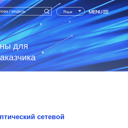
Язык
ены для
аказчика
птический сетевой