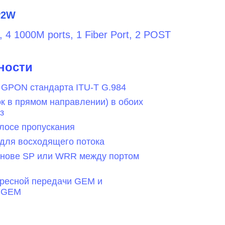
P2W
e, 4 1000M ports, 1 Fiber Port, 2 POST
ности
 GPON стандарта ITU-T G.984
 в прямом направлении) в обоих
з
лосе пропускания
для восходящего потока
нове SP или WRR между портом
ресной передачи GEM и
т GEM