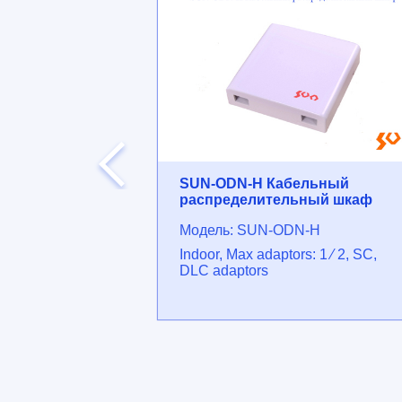
ители
SUN-ODN-H Кабельный
товых волн
распределительный шкаф
Модель: SUN-ODN-H
1(2)x4, 1(2)x8,
Indoor, Max adaptors: 1 ⁄ 2, SC,
2)x64
DLC adaptors