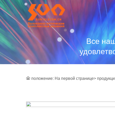
Все наш
удовлетв
положение:
На первой странице>
продукци