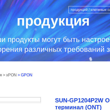
продукция
и продукты могут быть настро
орения различных требований з
я
> xPON
> GPON
SUN-GP1204P2W О
терминал (ONT)