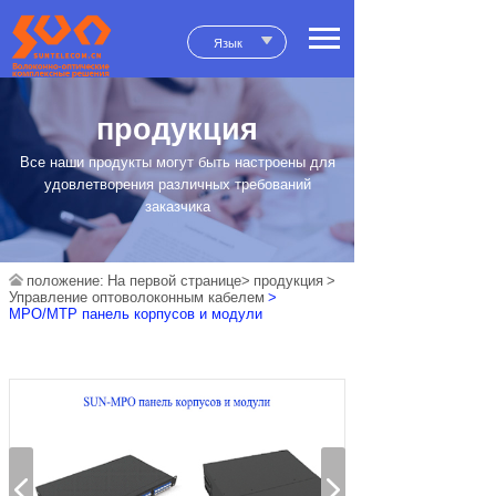
Язык
продукция
Все наши продукты могут быть настроены для
удовлетворения различных требований
заказчика
положение:
На первой странице>
продукция
>
Управление оптоволоконным кабелем
>
MPO/MTP панель корпусов и модули