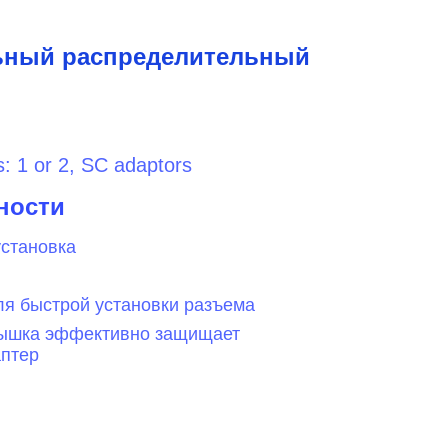
ьный распределительный
: 1 or 2, SC adaptors
ности
становка
я быстрой установки разъема
рышка эффективно защищает
аптер