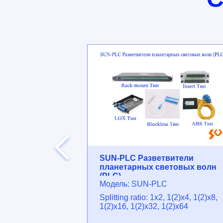
W-VS
ой блок
204GP2RW-VS
rt, 2xVoIP
100/1000M RJ45
SUN-PLC Разветвители
планетарных световых волн
(PLC)
Модель: SUN-PLC
Splitting ratio: 1x2, 1(2)x4, 1(2)x8,
1(2)x16, 1(2)x32, 1(2)x64