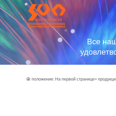
Все наш
удовлетв
положение:
На первой странице>
продукци