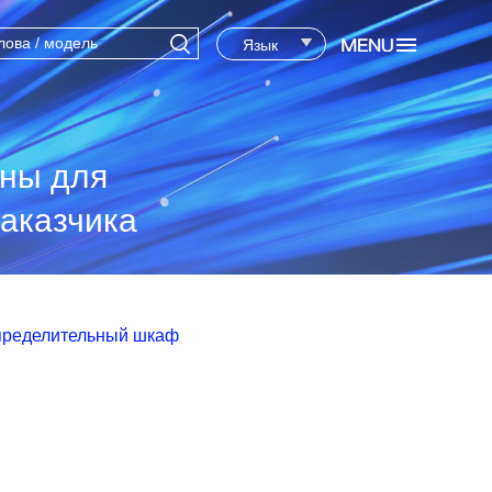
Язык
ены для
аказчика
пределительный шкаф