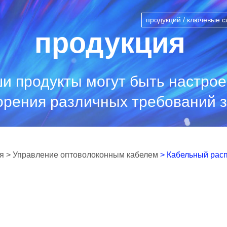
продукция
и продукты могут быть настро
орения различных требований з
я
> Управление оптоволоконным кабелем
> Кабельный рас