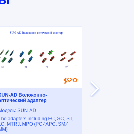
SUN-AD Волоконно-
SUN-OC-SLT-
оптический адаптер
Модель: SUN-AD
Модель: SUN-
The adapters including FC, SC, ST,
GYTS, Loose T
LC, MTRJ, MPO (PC ⁄ APC, SM ⁄
(Steel Tape) C
MM)