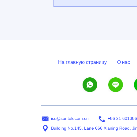
На главную страницу
О нас
ics@suntelecom.cn
+86 21 60138
Building No.145, Lane 666 Xianing Road, Ji