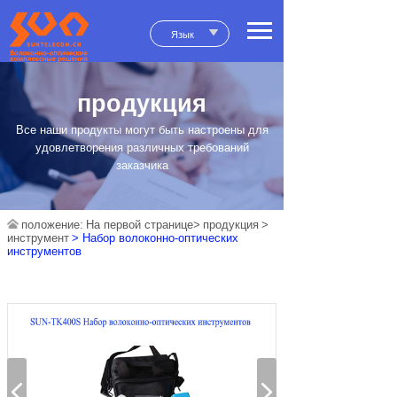
Язык
продукция
Все наши продукты могут быть настроены для
удовлетворения различных требований
заказчика
положение:
На первой странице>
продукция
>
инструмент
> Набор волоконно-оптических
инструментов