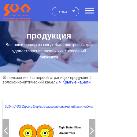
Язык
продукция
Все наши продукты могут быть настроены для
удовлетворения различных требований
заказчика
положение:
На первой странице>
продукция
>
волоконно-оптический кабель
> Крытые кабели