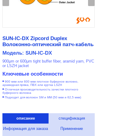
SUN-IC-DX Zipcord Duplex
Волоконно-оптический патч-кабель
Модель: SUN-IC-DX
900μm or 600μm tight buffer fiber, aramid yarn, PVC
or LSZH jacket
Ключевые особенности
900 мкм или 600 мкм плотное буферное волокно,
арамидная пряжа, ПВХ или куртка LSZH
Отличная производительность зачистки плотного
буферного волокна
Подходит для волокон SM и MM (50 мкм и 62,5 мкм)
описание
спецификация
Информация для заказа
Применение