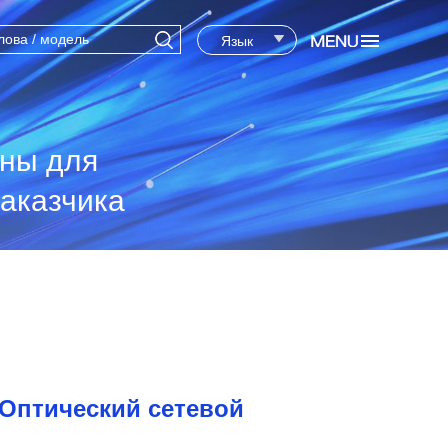
Язык
ены для
аказчика
Оптический сетевой