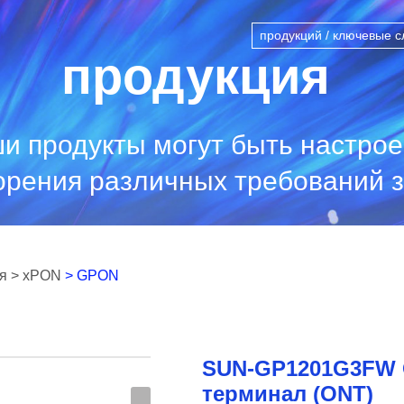
продукция
и продукты могут быть настро
орения различных требований з
я
> xPON
> GPON
SUN-GP1201G3FW 
терминал (ONT)