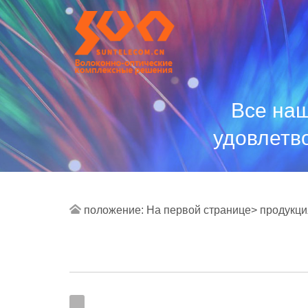
Все наш
удовлетв
положение:
На первой странице>
продукци