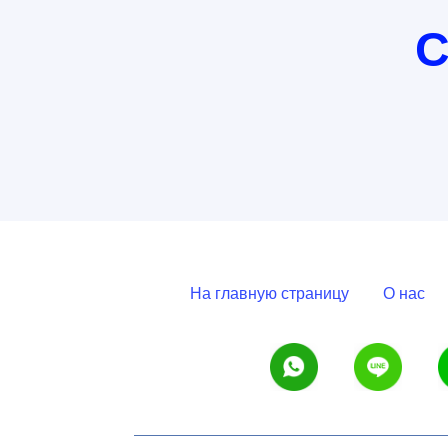
С
На главную страницу
О нас