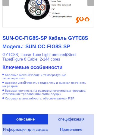
SUN-OC-FIG8S-SP Кабель GYTC8S
Модель: SUN-OC-FIG8S-SP
GYTC8S, Loose Tube Light-armored(Steel
Tape)Figure 8 Cable, 2-144 cores
Ключевые особенности
Хорошие механические и температурные
характеристики
Высокая устойчивость к гидролизу и высокая прочность
на разрыв
Высокая прочность на разрыв многожильных проводов,
отвечающих требованиям самонесущих
Хорошая влагостойкость, обеспечиваемая PSP
описание
спецификация
Информация для заказа
Применение