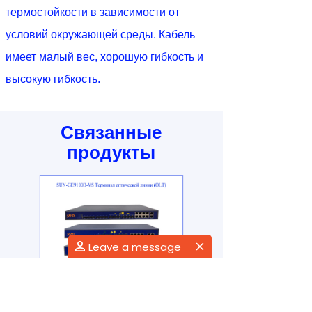
термостойкости в зависимости от
условий окружающей среды. Кабель
имеет малый вес, хорошую гибкость и
высокую гибкость.
Связанные
продукты
Leave a message
SUN-GE9100B-VS
SUN-PLC Разветв
Терминал оптической
планетарных све